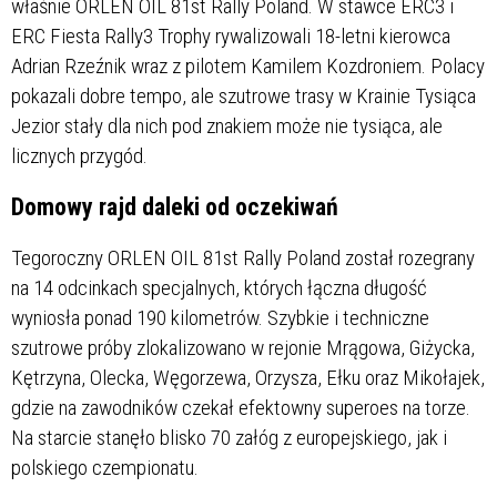
właśnie ORLEN OIL 81st Rally Poland. W stawce ERC3 i
ERC Fiesta Rally3 Trophy rywalizowali 18-letni kierowca
Adrian Rzeźnik wraz z pilotem Kamilem Kozdroniem. Polacy
pokazali dobre tempo, ale szutrowe trasy w Krainie Tysiąca
Jezior stały dla nich pod znakiem może nie tysiąca, ale
licznych przygód.
Domowy rajd daleki od oczekiwań
Tegoroczny ORLEN OIL 81st Rally Poland został rozegrany
na 14 odcinkach specjalnych, których łączna długość
wyniosła ponad 190 kilometrów. Szybkie i techniczne
szutrowe próby zlokalizowano w rejonie Mrągowa, Giżycka,
Kętrzyna, Olecka, Węgorzewa, Orzysza, Ełku oraz Mikołajek,
gdzie na zawodników czekał efektowny superoes na torze.
Na starcie stanęło blisko 70 załóg z europejskiego, jak i
polskiego czempionatu.