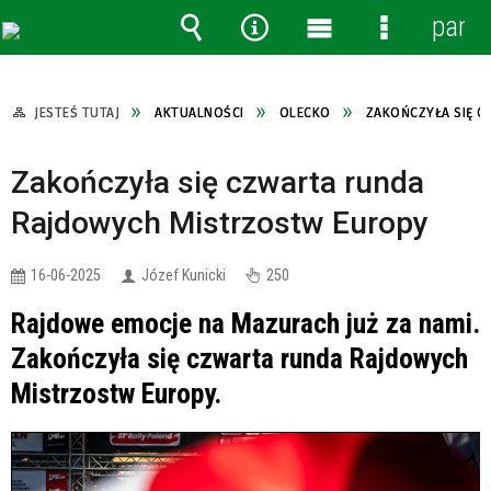
panel
Wyszukiwarka
Narzędzia
Menu
Menu
główne
szczegóło
JESTEŚ TUTAJ
AKTUALNOŚCI
OLECKO
ZAKOŃCZYŁA SIĘ 
Zakończyła się czwarta runda
Rajdowych Mistrzostw Europy
16-06-2025
Józef Kunicki
250
Rajdowe emocje na Mazurach już za nami.
Zakończyła się czwarta runda Rajdowych
Mistrzostw Europy.