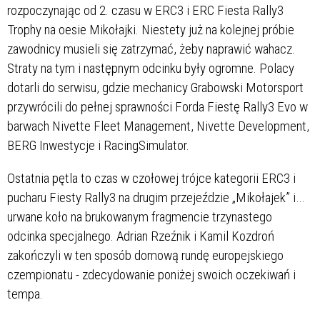
rozpoczynając od 2. czasu w ERC3 i ERC Fiesta Rally3
Trophy na oesie Mikołajki. Niestety już na kolejnej próbie
zawodnicy musieli się zatrzymać, żeby naprawić wahacz.
Straty na tym i następnym odcinku były ogromne. Polacy
dotarli do serwisu, gdzie mechanicy Grabowski Motorsport
przywrócili do pełnej sprawności Forda Fiestę Rally3 Evo w
barwach Nivette Fleet Management, Nivette Development,
BERG Inwestycje i RacingSimulator.
Ostatnia pętla to czas w czołowej trójce kategorii ERC3 i
pucharu Fiesty Rally3 na drugim przejeździe „Mikołajek” i…
urwane koło na brukowanym fragmencie trzynastego
odcinka specjalnego. Adrian Rzeźnik i Kamil Kozdroń
zakończyli w ten sposób domową rundę europejskiego
czempionatu - zdecydowanie poniżej swoich oczekiwań i
tempa.