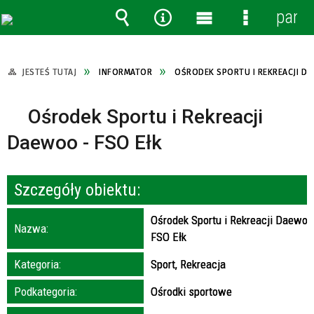
panel
Wyszukiwarka
Narzędzia
Menu
Menu
główne
szczegóło
JESTEŚ TUTAJ
INFORMATOR
OŚRODEK SPORTU I REKREACJI DA
Ośrodek Sportu i Rekreacji
Daewoo - FSO Ełk
Szczegóły obiektu:
Ośrodek Sportu i Rekreacji Daewoo
Nazwa:
FSO Ełk
Kategoria:
Sport, Rekreacja
Podkategoria:
Ośrodki sportowe