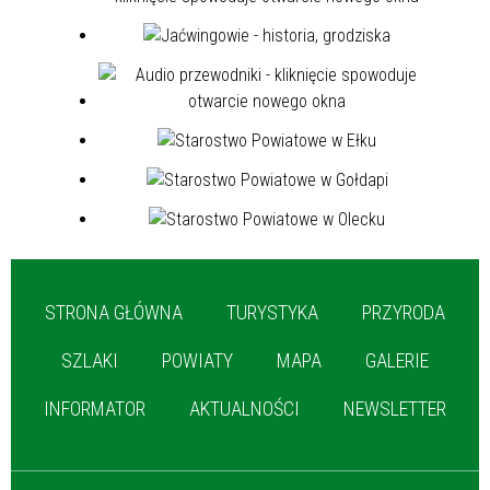
STRONA GŁÓWNA
TURYSTYKA
PRZYRODA
SZLAKI
POWIATY
MAPA
GALERIE
INFORMATOR
AKTUALNOŚCI
NEWSLETTER