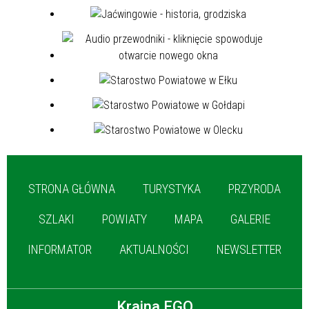
STRONA GŁÓWNA
TURYSTYKA
PRZYRODA
SZLAKI
POWIATY
MAPA
GALERIE
INFORMATOR
AKTUALNOŚCI
NEWSLETTER
Kraina EGO