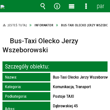
panel
Wyszukiwarka
Narzędzia
Menu
Menu
główne
szczegóło
JESTEŚ TUTAJ
INFORMATOR
BUS-TAXI OLECKO JERZY WSZEBO
Bus-Taxi Olecko Jerzy
Wszeborowski
Szczegóły obiektu:
Nazwa:
Bus-Taxi Olecko Jerzy Wszeborows
Kategoria:
Komunikacja, Transport
Podkategoria:
Postoje TAXI
Dąbrowskiej 45
Adres: