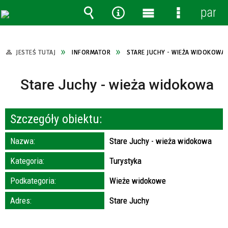
panel
Wyszukiwarka
Narzędzia
Menu
Menu
główne
szczegóło
JESTEŚ TUTAJ
INFORMATOR
STARE JUCHY - WIEŻA WIDOKOWA
Stare Juchy - wieża widokowa
Szczegóły obiektu:
Nazwa:
Stare Juchy - wieża widokowa
Kategoria:
Turystyka
Podkategoria:
Wieże widokowe
Adres:
Stare Juchy