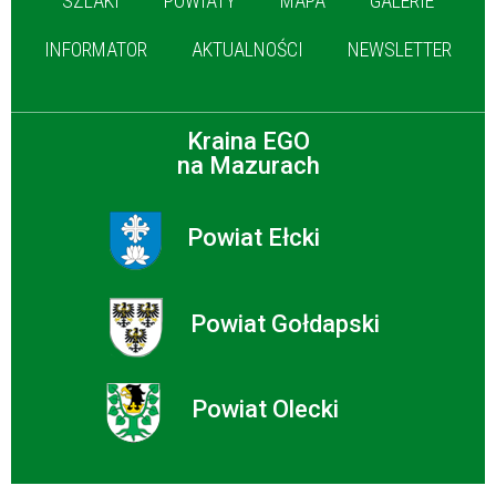
SZLAKI
POWIATY
MAPA
GALERIE
INFORMATOR
AKTUALNOŚCI
NEWSLETTER
Kraina EGO
na Mazurach
Powiat Ełcki
Powiat Gołdapski
Powiat Olecki