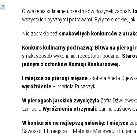
O wrażenia kulinarne uczestników dożynek zadbały
l
wszystkich pysznymi potrawami. Były te słodkie, jak 
Nie zabrakło też
smakowitych konkursów z atrak
Konkurs kulinarny pod nazwą: Bitwa na pierogi mi
smak, sposób wykonania, receptura i podanie.
Staro
jednym z członków Komisji Konkursowej.
I miejsce za pierogi mięsne
zdobyła Aneta Kijews
wyróżnienie
– Mariola Ruszczyk.
W pierogach jarskich zwyciężyła
Zofia Dźwilewsk
Lampart.
Wyróżnienia otrzymali:
Janina Jaśkiewic
W konkursie na najlepszą nalewkę: I miejsce
zaj
Sawośko; III miejsce – Mateusz Misiewicz i Eugeni