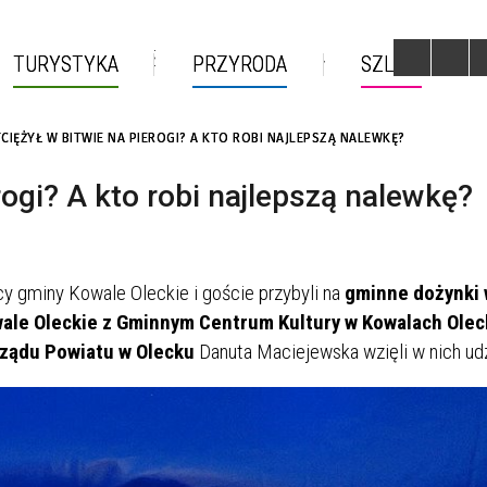
Select Language
▼
TURYSTYKA
PRZYRODA
SZLAKI
CIĘŻYŁ W BITWIE NA PIEROGI? A KTO ROBI NAJLEPSZĄ NALEWKĘ?
rogi? A kto robi najlepszą nalewkę?
cy gminy Kowale Oleckie i goście przybyli na
gminne dożynki
ale Oleckie z Gminnym Centrum Kultury w Kowalach Olec
ządu Powiatu w Olecku
Danuta Maciejewska wzięli w nich udz