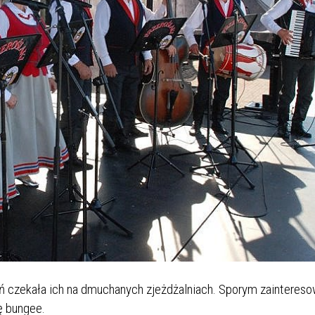
eń czekała ich na dmuchanych zjeżdżalniach. Sporym zainteres
ę bungee.