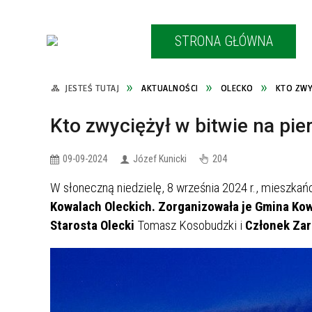
STRONA GŁÓWNA
JESTEŚ TUTAJ
AKTUALNOŚCI
OLECKO
KTO ZWY
 powiecie
Kto zwyciężył w bitwie na pie
iecie ełckim
e
 powiecie
09-09-2024
Józef Kunicki
204
W słoneczną niedzielę, 8 września 2024 r., mieszkań
iecie
 powiecie
Kowalach Oleckich.
Zorganizowała je Gmina Kow
Starosta Olecki
Tomasz Kosobudzki i
Członek Zar
Gołdapskiego
iecie oleckim
onione w EGO