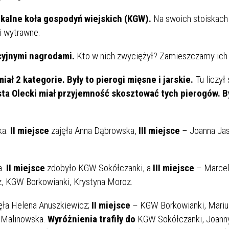
okalne koła gospodyń wiejskich (KGW).
Na swoich stoiskach 
i wytrawne.
cyjnymi nagrodami.
Kto w nich zwyciężył? Zamieszczamy ich 
ał 2 kategorie. Były to pierogi mięsne i jarskie.
Tu liczył 
sta Olecki miał przyjemność skosztować tych pierogów. B
ka.
II miejsce
zajęła Anna Dąbrowska,
III miejsce
– Joanna Jas
a.
II miejsce
zdobyło KGW Sokółczanki, a
III miejsce
– Marcel
z, KGW Borkowianki, Krystyna Moroz.
ęła Helena Anuszkiewicz;
II miejsce
– KGW Borkowianki, Mariu
a Malinowska.
Wyróżnienia trafiły do
KGW Sokółczanki, Joann