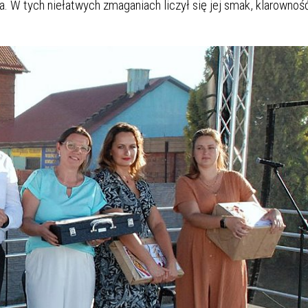
a. W tych niełatwych zmaganiach liczył się jej smak, klarownoś