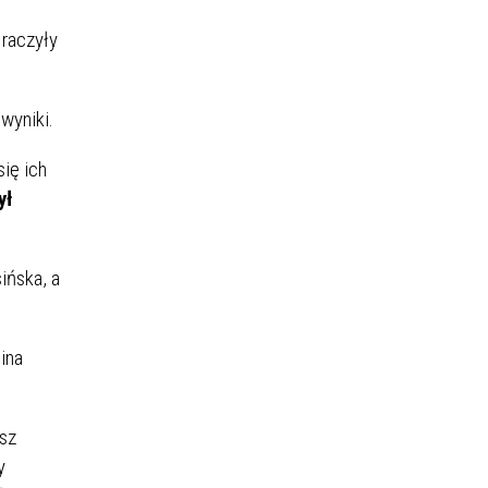
raczyły
wyniki.
się ich
ył
ińska, a
ina
sz
y