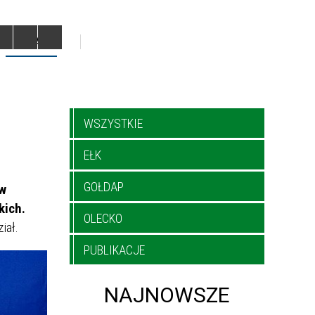
POWIATY
WSZYSTKIE
EŁK
GOŁDAP
 w
kich.
OLECKO
iał.
PUBLIKACJE
NAJNOWSZE